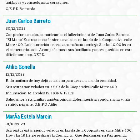
traiga paz y consuelo a sus corazones.
Q.E.P.D Bernardo
Juan Carlos Barreto
30/12/2023
Con profundo dolor, comunicamos el fallecimiento de Juan Carlos Barreto.
"El Mono" Sus restos están siendo velados en la sala de la Cooperativa, calle
Mitre 400. La inhumación se realizara mañana domingo 31 a las 10,00 hs en
el cementerio local. Acompañamos a sus familiares y seres queridos en este
difícil momento. QEPD.
Atilio Gonella
12/12/2023
En la mañana de hoy dejó esta tierra para descansar en la eternidad.
Sus restos son velados en la Sala de la Cooperativa; calle Mitre 400
Inhumacion: Miércoles 13; HORA: 15Hrs
Saludamos a su familia y amigos brindandoles nuestras condolencias y más
sentido pésame. Q.E.P.D Atilio
MarÃ­a Estela Marcin
31/10/2023
Sus restos están siendo velados en la sala de la Coop. sita en calle Mitre 400.
Hoy a las 16 Hs. se realizara la Cremación. Que descanses en Paz querida