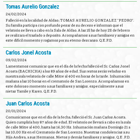
Tomas Aurelio Gonzalez
24/02/2024
Falleció en la localidad de Aldao; TOMAS AURELIO GONZALEZ "PEDRO".
Su familia participa con profundo pesar de su deceso e informan que el
velatorio se lleva a cabo en la Sala de Aldao. A las 15 hs de hoy 25 de febrero
se realizara el traslado a deposito. Acompañamos a sus familiares y amigos en
este difícil momento y rogamos por su eterno descanso. Q.E.P.D.
Carlos Jonel Acosta
09/02/2024
Lamentamos comunicar que en el día de la fecha falleció el Sr. Carlos Jonel
Acosta (BACHICHA) a los 89 años de edad. Sus restos serán velados en
nuestra sala velatoria de calle Mitre al 400 en horas de la tarde. Inhumación
mañana a las 10 horas en el crematorio de San Lorenzo. Acompañamos en
este doloroso momento a sus familiares y amigos. especialmente a sus
nietas Yamile y Karen. Q.E.P.D.
Juan Carlos Acosta
20/01/2024
Comunicamos que en el día de la fecha, falleció el Sr. Juan Carlos Acosta.
Quien cumpliría hoy 87 años de edad. El velatorio se llevará a cabo en la sala
de calle Mitre al 400, hasta las 16,30 Hs. Inhumación mañana Domingo 21 a
las 10,00 Hs en el Crematorio de San Lorenzo. Nuestras condolencias a su
Hija Andrea, a sus Hermanos, Nietos y demás familiares y amigos. Q.E .P.D.