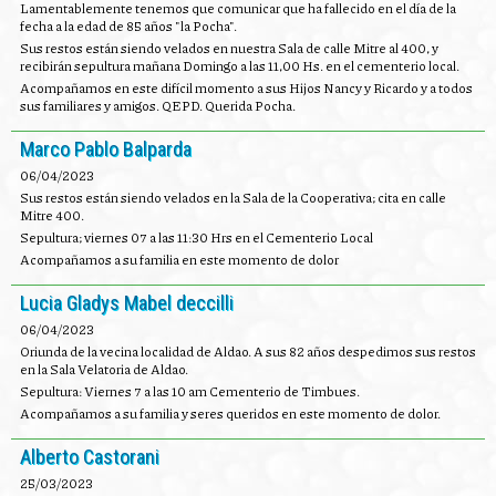
Lamentablemente tenemos que comunicar que ha fallecido en el día de la
fecha a la edad de 85 años "la Pocha".
Sus restos están siendo velados en nuestra Sala de calle Mitre al 400, y
recibirán sepultura mañana Domingo a las 11,00 Hs. en el cementerio local.
Acompañamos en este difícil momento a sus Hijos Nancy y Ricardo y a todos
sus familiares y amigos. QEPD. Querida Pocha.
Marco Pablo Balparda
06/04/2023
Sus restos están siendo velados en la Sala de la Cooperativa; cita en calle
Mitre 400.
Sepultura; viernes 07 a las 11:30 Hrs en el Cementerio Local
Acompañamos a su familia en este momento de dolor
Lucia Gladys Mabel deccilli
06/04/2023
Oriunda de la vecina localidad de Aldao. A sus 82 años despedimos sus restos
en la Sala Velatoria de Aldao.
Sepultura: Viernes 7 a las 10 am Cementerio de Timbues.
Acompañamos a su familia y seres queridos en este momento de dolor.
Alberto Castorani
25/03/2023