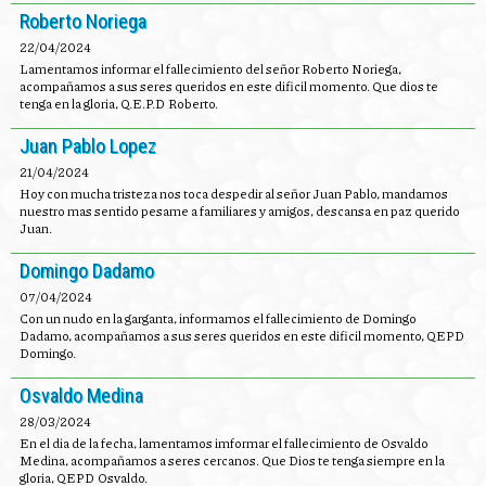
Roberto Noriega
22/04/2024
Lamentamos informar el fallecimiento del señor Roberto Noriega,
acompañamos a sus seres queridos en este dificil momento. Que dios te
tenga en la gloria, Q.E.P.D Roberto.
Juan Pablo Lopez
21/04/2024
Hoy con mucha tristeza nos toca despedir al señor Juan Pablo, mandamos
nuestro mas sentido pesame a familiares y amigos, descansa en paz querido
Juan.
Domingo Dadamo
07/04/2024
Con un nudo en la garganta, informamos el fallecimiento de Domingo
Dadamo, acompañamos a sus seres queridos en este dificil momento, QEPD
Domingo.
Osvaldo Medina
28/03/2024
En el dia de la fecha, lamentamos imformar el fallecimiento de Osvaldo
Medina, acompañamos a seres cercanos. Que Dios te tenga siempre en la
gloria, QEPD Osvaldo.