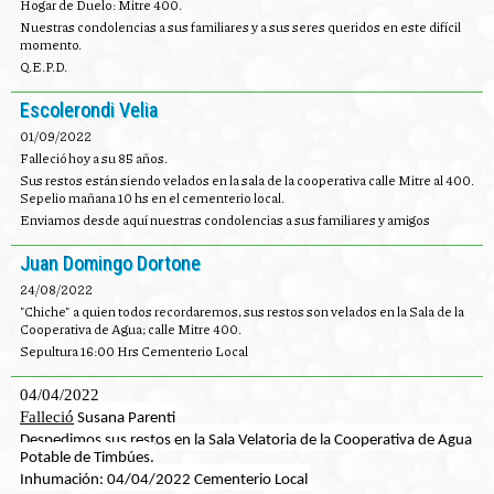
Hogar de Duelo: Mitre 400.
Nuestras condolencias a sus familiares y a sus seres queridos en este difícil
momento.
Q.E.P.D.
Escolerondi Velia
01/09/2022
Falleció hoy a su 85 años.
Sus restos están siendo velados en la sala de la cooperativa calle Mitre al 400.
Sepelio mañana 10 hs en el cementerio local.
Enviamos desde aquí nuestras condolencias a sus familiares y amigos
Juan Domingo Dortone
24/08/2022
"Chiche" a quien todos recordaremos, sus restos son velados en la Sala de la
Cooperativa de Agua; calle Mitre 400.
Sepultura 16:00 Hrs Cementerio Local
04/04/2022
Falleció
Susana Parenti
Despedimos sus restos en la Sala Velatoria de la Cooperativa de Agua
Potable de Timbúes.
Inhumación: 04/04/2022 Cementerio Local