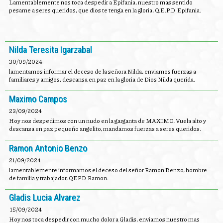
Lamentablemente nos toca despedir a Epifania, nuestro mas sentido
pesame a seres queridos, que dios te tenga en la gloria, Q.E.P.D Epifania.
Nilda Teresita Igarzabal
30/09/2024
lamentamos informar el deceso de la señora Nilda, enviamos fuerzas a
familiares y amigos, descansa en paz en la gloria de Dios Nilda querida.
Maximo Campos
23/09/2024
Hoy nos despedimos con un nudo en la garganta de MAXIMO, Vuela alto y
descansa en paz pequeño angelito, mandamos fuerzas a seres queridos.
Ramon Antonio Benzo
21/09/2024
lamentablemente informamos el deceso del señor Ramon Benzo, hombre
de familia y trabajador, QEPD Ramon.
Gladis Lucia Alvarez
15/09/2024
Hoy nos toca despedir con mucho dolor a Gladis, enviamos nuestro mas