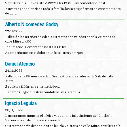
Sepultura: día Jueves 01-12-2022 a las 17:00 Hrs cementerio local.
Nuestras condolencias a toda la familia, los acompañamos en este momento
de dolor
Alberto Nicomedes Godoy
27/11/2022
Falleció a los 83 años de edad. Sus restos son velados en sala Velatoria de
calle Mitre al 400.
Inhumación: Cementerio local a las 11 hs.
Acompañamos en el dolor a sus familiares y amigos.
Daniel Atencio
24/11/2022
Falleció a sus 69 años de edad. Sus restos son velados en la Sala de calle
Mitre.
Sepultura 11 Hrs en cementerio local.
Hacemos llegar nuestras condolencias a la familia.
Ignacio Leguiza
20/11/2022
Lamentamos anunciar el trágico y repentino fallecimiento de "Chiche" ...
Vecino, amigo de toda una comunidad.
Sus restos serán despedidos en la Sala Velatoria de calle Mitre, sepultura día