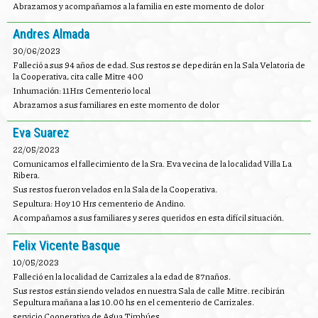
Abrazamos y acompañamos a la familia en este momento de dolor
Andres Almada
30/06/2023
Falleció a sus 94 años de edad. Sus restos se depedirán en la Sala Velatoria de
la Cooperativa, cita calle Mitre 400
Inhumación: 11Hrs Cementerio local
Abrazamos a sus familiares en este momento de dolor
Eva Suarez
22/05/2023
Comunicamos el fallecimiento de la Sra. Eva vecina de la localidad Villa La
Ribera.
Sus restos fueron velados en la Sala de la Cooperativa.
Sepultura: Hoy 10 Hrs cementerio de Andino.
Acompañamos a sus familiares y seres queridos en esta difícil situación.
Felix Vicente Basque
10/05/2023
Falleció en la localidad de Carrizales a la edad de 87naños.
Sus restos están siendo velados en nuestra Sala de calle Mitre. recibirán
Sepultura mañana a las 10.00 hs en el cementerio de Carrizales.
servicio Cooperativa de Agua Timbúes.