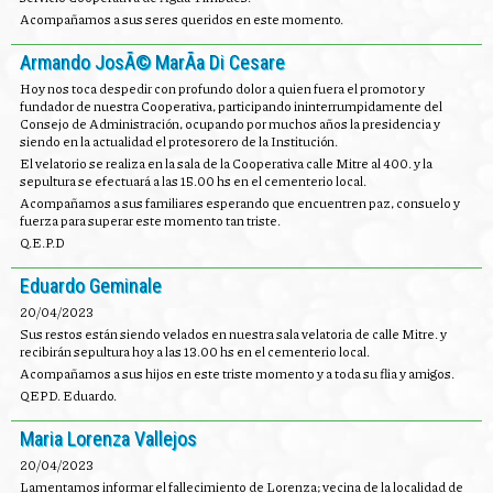
Acompañamos a sus seres queridos en este momento.
Armando JosÃ© MarÃ­a Di Cesare
Hoy nos toca despedir con profundo dolor a quien fuera el promotor y
fundador de nuestra Cooperativa, participando ininterrumpidamente del
Consejo de Administración, ocupando por muchos años la presidencia y
siendo en la actualidad el protesorero de la Institución.
El velatorio se realiza en la sala de la Cooperativa calle Mitre al 400. y la
sepultura se efectuará a las 15.00 hs en el cementerio local.
Acompañamos a sus familiares esperando que encuentren paz, consuelo y
fuerza para superar este momento tan triste.
Q.E.P.D
Eduardo Geminale
20/04/2023
Sus restos están siendo velados en nuestra sala velatoria de calle Mitre. y
recibirán sepultura hoy a las 13.00 hs en el cementerio local.
Acompañamos a sus hijos en este triste momento y a toda su flia y amigos.
QEPD. Eduardo.
Maria Lorenza Vallejos
20/04/2023
Lamentamos informar el fallecimiento de Lorenza; vecina de la localidad de