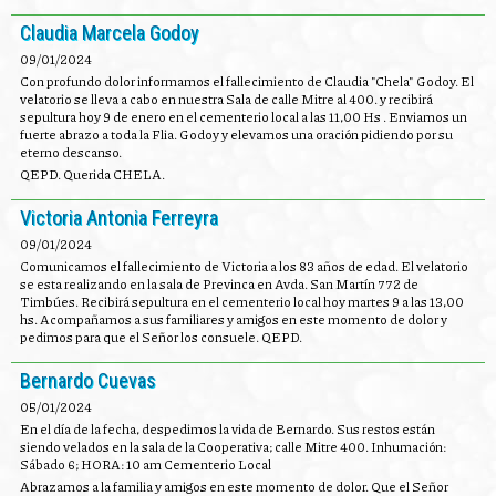
Claudia Marcela Godoy
09/01/2024
Con profundo dolor informamos el fallecimiento de Claudia "Chela" Godoy. El
velatorio se lleva a cabo en nuestra Sala de calle Mitre al 400. y recibirá
sepultura hoy 9 de enero en el cementerio local a las 11,00 Hs . Enviamos un
fuerte abrazo a toda la Flia. Godoy y elevamos una oración pidiendo por su
eterno descanso.
QEPD. Querida CHELA.
Victoria Antonia Ferreyra
09/01/2024
Comunicamos el fallecimiento de Victoria a los 83 años de edad. El velatorio
se esta realizando en la sala de Previnca en Avda. San Martín 772 de
Timbúes. Recibirá sepultura en el cementerio local hoy martes 9 a las 13,00
hs. Acompañamos a sus familiares y amigos en este momento de dolor y
pedimos para que el Señor los consuele. QEPD.
Bernardo Cuevas
05/01/2024
En el día de la fecha, despedimos la vida de Bernardo. Sus restos están
siendo velados en la sala de la Cooperativa; calle Mitre 400. Inhumación:
Sábado 6; HORA: 10 am Cementerio Local
Abrazamos a la familia y amigos en este momento de dolor. Que el Señor