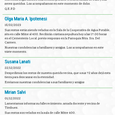
seres queridos. Los acompañamos en este momento de dolor.
Q.E.P.D
Olga Maria A. Ipotenesi
15/02/2023
Sus restos están siendo velados en la Sala de la Cooperativa de Agua Potable,
sita en calle Mitre al 400. Recibirán cristiana sepultura hoy a las 17.00 horas
en el Cementerio Local. previo responso en la Parroquia Ntra. Sra. Del
Carmen.
Nuestras condolencias a familiares y amigos. Los acompañamos en este
triste momento.
Susana Lanati
22/12/2022
Despedimos los restos de nuestra querida vecina, que a sus 72 años dejó esta
tierra para descansar en la eternidad.
Enviamos nuestras condolencias a sus familiares y amigos
Mirian Salvi
01/12/2022
Lamentamos informar su fallececimiento; amada docente y vecina de
Timbues.
Sus restos son velados en la sala de calle Mitre 400.