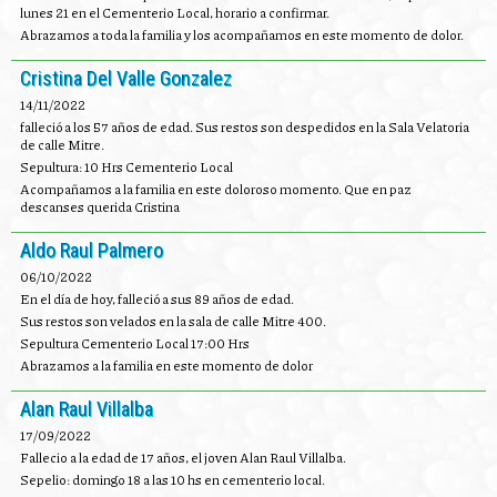
lunes 21 en el Cementerio Local, horario a confirmar.
Abrazamos a toda la familia y los acompañamos en este momento de dolor.
Cristina Del Valle Gonzalez
14/11/2022
falleció a los 57 años de edad. Sus restos son despedidos en la Sala Velatoria
de calle Mitre.
Sepultura: 10 Hrs Cementerio Local
Acompañamos a la familia en este doloroso momento. Que en paz
descanses querida Cristina
Aldo Raul Palmero
06/10/2022
En el día de hoy, falleció a sus 89 años de edad.
Sus restos son velados en la sala de calle Mitre 400.
Sepultura Cementerio Local 17:00 Hrs
Abrazamos a la familia en este momento de dolor
Alan Raul Villalba
17/09/2022
Fallecio a la edad de 17 años, el joven Alan Raul Villalba.
Sepelio: domingo 18 a las 10 hs en cementerio local.