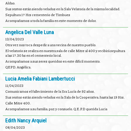
Aldao.
Sus restos están siendo velados en la Sala Velatoria de la misma localidad.
Sepultura 17 Hrs cementerio de Timbues
Acompañamos a toda la familia en este momento de dolor.
Angelica Del Valle Luna
13/04/2023
Otra vez nos toca despedir a una vecina de nuestro pueblo.
El velatorio se realiza en nuestra sala de calle Mitre al 400 y recibirá sepultura
a las 17.30 hs en el cementerio local.
Acompañamos a sus seres queridos en este difícil momento.
QEPD. Angélica.
Lucia Amelia Fabiani Lambertucci
11/04/2023
Comunicamos el fallecimiento de la Sra Lucía de 92 años.
Sus restos están siendo velados en la Sala de la Cooperativa; hasta las 19 Hrs.
Calle Mitre 400.
Acompañamos a su familia; paz y consuelo. Q.E.P.D querida Lucia
Edith Nancy Arquiel
08/04/2023