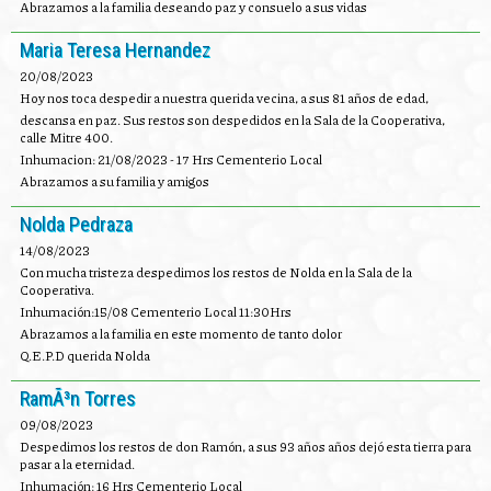
Abrazamos a la familia deseando paz y consuelo a sus vidas
Maria Teresa Hernandez
20/08/2023
Hoy nos toca despedir a nuestra querida vecina, a sus 81 años de edad,
descansa en paz. Sus restos son despedidos en la Sala de la Cooperativa,
calle Mitre 400.
Inhumacion: 21/08/2023 - 17 Hrs Cementerio Local
Abrazamos a su familia y amigos
Nolda Pedraza
14/08/2023
Con mucha tristeza despedimos los restos de Nolda en la Sala de la
Cooperativa.
Inhumación:15/08 Cementerio Local 11:30Hrs
Abrazamos a la familia en este momento de tanto dolor
Q.E.P.D querida Nolda
RamÃ³n Torres
09/08/2023
Despedimos los restos de don Ramón, a sus 93 años años dejó esta tierra para
pasar a la eternidad.
Inhumación: 16 Hrs Cementerio Local