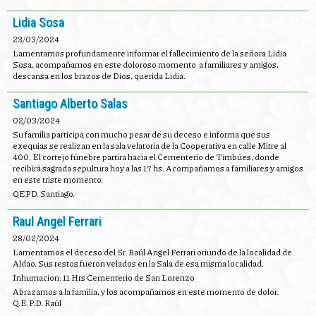
Lidia Sosa
23/03/2024
Lamentamos profundamente informar el fallecimiento de la señora Lidia
Sosa, acompañamos en este doloroso momento a familiares y amigos,
descansa en los brazos de Dios, querida Lidia.
Santiago Alberto Salas
02/03/2024
Su familia participa con mucho pesar de su deceso e informa que sus
exequias se realizan en la sala velatoria de la Cooperativa en calle Mitre al
400. El cortejo fúnebre partira hacia el Cementerio de Timbúes, donde
recibirá sagrada sepultura hoy a las 17 hs. Acompañamos a familiares y amigos
en este triste momento.
QEPD. Santiago.
Raul Angel Ferrari
28/02/2024
Lamentamos el deceso del Sr. Raúl Angel Ferrari oriundo de la localidad de
Aldao. Sus restos fueron velados en la Sala de esa misma localidad.
Inhumacion: 11 Hrs Cementerio de San Lorenzo
Abrazamos a la familia, y los acompañamos en este momento de dolor.
Q.E.P.D. Raúl